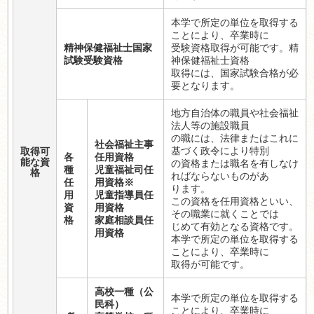
本学で所定の単位を取得する
ことにより、卒業時に
精神保健福祉士国家
受験資格取得が可能です。精
試験受験資格
神保健福祉士資格
取得には、国家試験合格が必
要となります。
地方自治体の職員や社会福祉
法人等の施設職員
の職には、法律またはこれに
社会福祉主事
基づく政令により特別
取得可
各
任用資格
能な資
の資格または職名を有しなけ
種
児童福祉司任
格
ればならないものがあ
任
用資格※
ります。
用
児童指導員任
この資格を任用資格といい、
資
用資格
その職業に就くことでは
格
家庭相談員任
じめて有効となる資格です。
用資格
本学で所定の単位を取得する
ことにより、卒業時に
取得が可能です。
高校一種（公
本学で所定の単位を取得する
民科）
ことにより、卒業時に