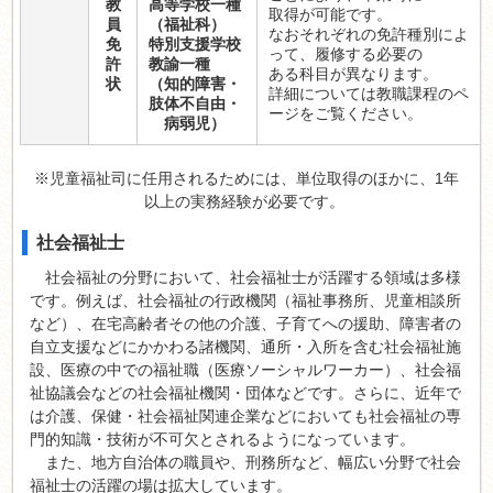
教
高等学校一種
取得が可能です。
員
（福祉科）
なおそれぞれの免許種別によ
免
特別支援学校
って、履修する必要の
許
教諭一種
ある科目が異なります。
状
（知的障害・
詳細については教職課程のペ
肢体不自由・
ージをご覧ください。
病弱児）
※児童福祉司に任用されるためには、単位取得のほかに、1年
以上の実務経験が必要です。
社会福祉士
社会福祉の分野において、社会福祉士が活躍する領域は多様
です。例えば、社会福祉の行政機関（福祉事務所、児童相談所
など）、在宅高齢者その他の介護、子育てへの援助、障害者の
自立支援などにかかわる諸機関、通所・入所を含む社会福祉施
設、医療の中での福祉職（医療ソーシャルワーカー）、社会福
祉協議会などの社会福祉機関・団体などです。さらに、近年で
は介護、保健・社会福祉関連企業などにおいても社会福祉の専
門的知識・技術が不可欠とされるようになっています。
また、地方自治体の職員や、刑務所など、幅広い分野で社会
福祉士の活躍の場は拡大しています。