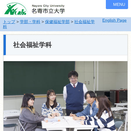
ナ
MENU
ビ
ゲ
English Page
ー
トップ
>
学部・学科
>
保健福祉学部
>
社会福祉学
科
シ
ョ
ン
社会福祉学科
を
飛
ば
す