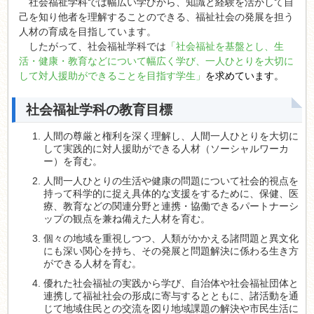
社会福祉学科では幅広い学びから、知識と経験を活かして自
己を知り他者を理解することのできる、福祉社会の発展を担う
人材の育成を目指しています。
したがって、社会福祉学科では
「社会福祉を基盤とし、生
活・健康・教育などについて幅広く学び、一人ひとりを大切に
して対人援助ができることを目指す学生」
を求めています。
社会福祉学科の教育目標
人間の尊厳と権利を深く理解し、人間一人ひとりを大切に
して実践的に対人援助ができる人材（ソーシャルワーカ
ー）を育む。
人間一人ひとりの生活や健康の問題について社会的視点を
持って科学的に捉え具体的な支援をするために、保健、医
療、教育などの関連分野と連携・協働できるパートナーシ
ップの観点を兼ね備えた人材を育む。
個々の地域を重視しつつ、人類がかかえる諸問題と異文化
にも深い関心を持ち、その発展と問題解決に係わる生き方
ができる人材を育む。
優れた社会福祉の実践から学び、自治体や社会福祉団体と
連携して福祉社会の形成に寄与するとともに、諸活動を通
じて地域住民との交流を図り地域課題の解決や市民生活に