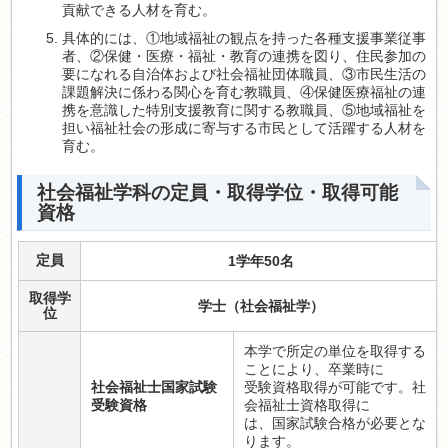
貢献できる人材を育む。
具体的には、①地域福祉の観点を持った各種支援事業従事
者、②保健・医療・福祉・教育の連携を図り、住民参加の
要になれる自治体および社会福祉団体職員、③市民生活の
課題解決に係わる関心を育む教職員、④保健医療福祉の連
携を意識した特別支援教育に関する教職員、⑤地域福祉を
担い福祉社会の形成に寄与する市民として活躍する人材を
育む。
社会福祉学科の定員・取得学位・取得可能
資格
定員
1学年50名
取得学
学士（社会福祉学）
位
本学で所定の単位を取得する
ことにより、卒業時に
社会福祉士国家試験
受験資格取得が可能です。社
受験資格
会福祉士資格取得に
は、国家試験合格が必要とな
ります。