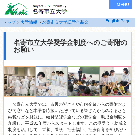
ナ
MENU
ビ
ゲ
English Page
ー
トップ
>
大学情報
>
名寄市立大学奨学金基金
シ
ョ
ン
名寄市立大学奨学金制度へのご寄附の
を
お願い
飛
ば
す
名寄市立大学では、市民の皆さんや市内企業からの寄附およ
び同窓生など本学を応援いただいている皆さんからのふるさと
納税などを財源に、給付型奨学金などの奨学金・助成金制度を
創設し、平成31年度からスタートします。この奨学金・助成金
制度を活用して、栄養、看護、社会福祉、社会保育を学びたい