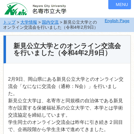
ナ
MENU
ビ
ゲ
English Page
ー
トップ
>
大学情報
>
国内交流
> 新見公立大学との
オンライン交流会を行いました（令和4年2月9日）
シ
ョ
ン
新見公立大学とのオンライン交流会
を
を行いました（令和4年2月9日）
飛
ば
す
2月9日、岡山県にある新見公立大学とのオンライン交
流会「なになに交流会（通称：N会）」を行いまし
た。
新見公立大学は、名寄市と同規模の自治体である新見
市が設置する保健福祉系の公立大学で、本学とは学術
交流協定を締結しています。
学生同士のオンライン交流会は昨年に引き続き２回目
で、企画段階から学生主体で進めてきました。