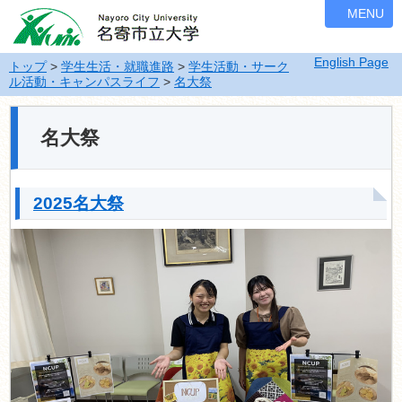
ナ
MENU
ビ
ゲ
English Page
ー
トップ
>
学生生活・就職進路
>
学生活動・サーク
ル活動・キャンパスライフ
>
名大祭
シ
ョ
ン
名大祭
を
飛
ば
す
2025名大祭