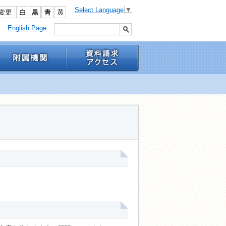
Select Language
▼
English Page