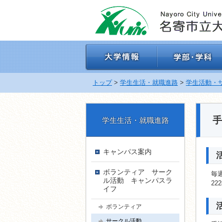
ナ
ビ
ゲ
ー
シ
ョ
ン
を
飛
トップ
>
学生生活・就職進路
>
学生活動・
ば
す
手
学生生活・就職進路
キャンパス案内
ボランティア サーク
毎週
ル活動 キャンパスラ
22
イフ
ボランティア
サークル活動