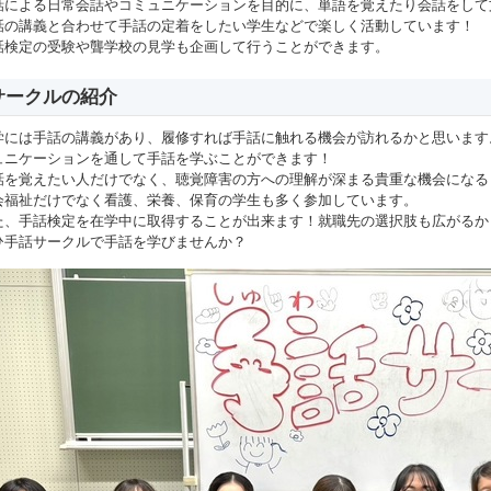
話による日常会話やコミュニケーションを目的に、単語を覚えたり会話をして
話の講義と合わせて手話の定着をしたい学生などで楽しく活動しています！
話検定の受験や聾学校の見学も企画して行うことができます。
サークルの紹介
学には手話の講義があり、履修すれば手話に触れる機会が訪れるかと思います
ュニケーションを通して手話を学ぶことができます！
話を覚えたい人だけでなく、聴覚障害の方への理解が深まる貴重な機会になる
会福祉だけでなく看護、栄養、保育の学生も多く参加しています。
た、手話検定を在学中に取得することが出来ます！就職先の選択肢も広がるか
ひ手話サークルで手話を学びませんか？