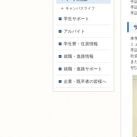
手
手
キャンパスライフ
手
学生サポート
アルバイト
本
学生寮・住居情報
ミ
手
社
就職・進路情報
ま
ぜ
就職・進路サポート
企業・既卒者の皆様へ