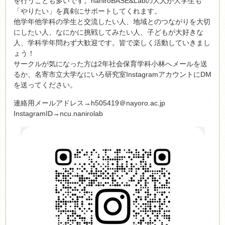
を行うことも多いです。naniroBASE&Labの大人が大学生も
「やりたい」を真剣にサポートしてくれます。
他学年他学科の学生と交流したい人、地域とのつながりを大切
にしたい人、なにかに挑戦してみたい人、子どもが大好きな
人、学科学年問わず大歓迎です。皆で楽しく活動していきまし
ょう！
サークルが気になった方は2年社会保育学科小林へメールを送
るか、名寄市立大学なにいろ研究室InstagramアカウントにDM
を送ってください。
連絡用メールアドレス→h505419＠nayoro.ac.jp
InstagramID→ncu.nanirolab