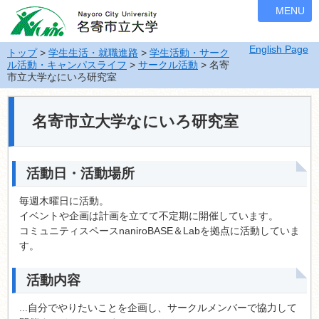
ナ
MENU
ビ
ゲ
English Page
ー
トップ
>
学生生活・就職進路
>
学生活動・サーク
ル活動・キャンパスライフ
>
サークル活動
> 名寄
シ
市立大学なにいろ研究室
ョ
ン
を
名寄市立大学なにいろ研究室
飛
ば
す
活動日・活動場所
毎週木曜日に活動。
イベントや企画は計画を立てて不定期に開催しています。
コミュニティスペースnaniroBASE＆Labを拠点に活動していま
す。
活動内容
...自分でやりたいことを企画し、サークルメンバーで協力して