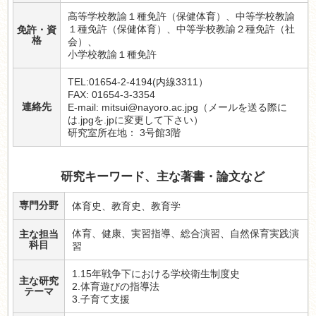
高等学校教諭１種免許（保健体育）、中等学校教諭
１種免許（保健体育）、中等学校教諭２種免許（社
免許・資
格
会）、
小学校教諭１種免許
TEL:01654-2-4194(内線3311）
FAX: 01654-3-3354
連絡先
E-mail: mitsui@nayoro.ac.jpg（メールを送る際に
は.jpgを.jpに変更して下さい）
研究室所在地： 3号館3階
研究キーワード、主な著書・論文など
専門分野
体育史、教育史、教育学
体育、健康、実習指導、総合演習、自然保育実践演
主な担当
科目
習
1.15年戦争下における学校衛生制度史
主な研究
2.体育遊びの指導法
テーマ
3.子育て支援