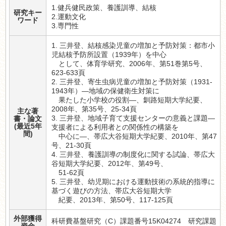
1.健兵健民政策、養護訓導、結核
研究キー
2.運動文化
ワード
3.専門性
1. 三井登、結核感染児童の増加と予防対策：都市小
児結核予防所設置（1939年）を中心
として、体育学研究、2006年、第51巻第5号、
623-633頁
2. 三井登、寄生虫病児童の増加と予防対策（1931-
1943年）―地域の保健衛生対策に
果たした小学校の役割―、釧路短期大学紀要、
2008年、第35号、25-34頁
主な著
3. 三井登、地域子育て支援センターの意義と課題―
書・論文
(最近5年
支援者による利用者との関係性の構築を
間)
中心に―、帯広大谷短期大学紀要、2010年、第47
号、21-30頁
4. 三井登、養護訓導の制度化に関する試論、帯広大
谷短期大学紀要、2012年、第49号、
51-62頁
5. 三井登、幼児期における運動技術の系統的指導に
基づく遊びの方法、帯広大谷短期大学
紀要、2013年、第50号、117-125頁
外部獲得
科研費基盤研究（C）課題番号15K04274 研究課題