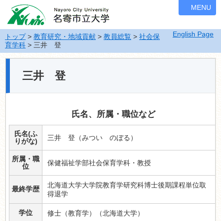
ナ
MENU
ビ
ゲ
English Page
ー
トップ
>
教育研究・地域貢献
>
教員総覧
>
社会保
育学科
> 三井 登
シ
ョ
ン
三井 登
を
飛
ば
す
氏名、所属・職位など
氏名(ふ
三井 登（みつい のぼる）
りがな)
所属・職
保健福祉学部社会保育学科・教授
位
北海道大学大学院教育学研究科博士後期課程単位取
最終学歴
得退学
学位
修士（教育学）（北海道大学）