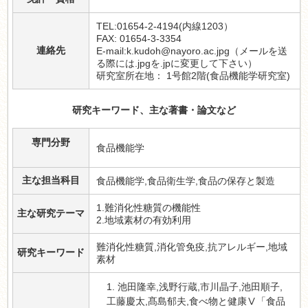
TEL:01654-2-4194(内線1203）
FAX: 01654-3-3354
連絡先
E-mail:k.kudoh@nayoro.ac.jpg（メールを送
る際には.jpgを.jpに変更して下さい）
研究室所在地： 1号館2階(食品機能学研究室)
研究キーワード、主な著書・論文など
専門分野
食品機能学
主な担当科目
食品機能学,食品衛生学,食品の保存と製造
1.難消化性糖質の機能性
主な研究テーマ
2.地域素材の有効利用
難消化性糖質,消化管免疫,抗アレルギー,地域
研究キーワード
素材
1. 池田隆幸,浅野行蔵,市川晶子,池田順子,
工藤慶太,髙島郁夫,食べ物と健康Ⅴ「食品