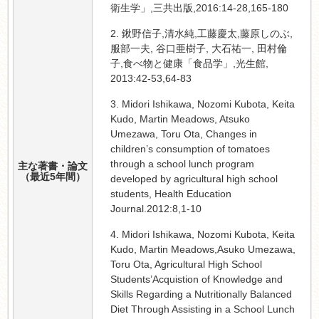
衛生学」,三共出版,2016:14-28,165-180
2. 鍬野信子,清水純,工藤慶太,藤原しのぶ,
服部一夫, 谷口亜樹子, 大石祐一, 田村倫
子,食べ物と健康「食品学」,光生館,
2013:42-53,64-83
3. Midori Ishikawa, Nozomi Kubota, Keita
Kudo, Martin Meadows, Atsuko
Umezawa, Toru Ota, Changes in
children’s consumption of tomatoes
through a school lunch program
主な著書・論文
（最近5年間）
developed by agricultural high school
students, Health Education
Journal.2012:8,1-10
4. Midori Ishikawa, Nozomi Kubota, Keita
Kudo, Martin Meadows,Asuko Umezawa,
Toru Ota, Agricultural High School
Students’Acquistion of Knowledge and
Skills Regarding a Nutritionally Balanced
Diet Through Assisting in a School Lunch