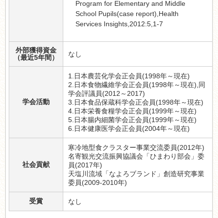
Program for Elementary and Middle
School Pupils(case report),Health
Services Insights,2012:5,1-7
外部獲得資金
なし
（最近5年間）
1.日本農芸化学会正会員(1998年～現在)
2.日本食物繊維学会正会員(1998年～現在),同
学会評議員(2012～2017)
学会活動
3.日本食品保蔵科学会正会員(1998年～現在)
4.日本栄養食糧学会正会員(1999年～現在)
5.日本腸内細菌学会正会員(1999年～現在)
6.日本健康医学会正会員(2004年～現在)
寒冷地型食クラスター事業交流委員(2012年)
名寄観光交流振興協議会「ひまわり部会」委
社会貢献
員(2017年)
天塩川流域「なよろブランド」創造研究事業
委員(2009-2010年)
受賞
なし