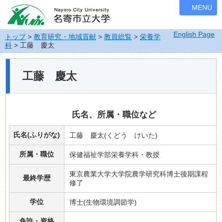
ナ
MENU
ビ
ゲ
English Page
ー
トップ
>
教育研究・地域貢献
>
教員総覧
>
栄養学
科
> 工藤 慶太
シ
ョ
ン
工藤 慶太
を
飛
ば
す
氏名、所属・職位など
氏名(ふりがな)
工藤 慶太(くどう けいた)
所属・職位
保健福祉学部栄養学科・教授
東京農業大学大学院農学研究科博士後期課程
最終学歴
修了
学位
博士(生物環境調節学)
免許・資格